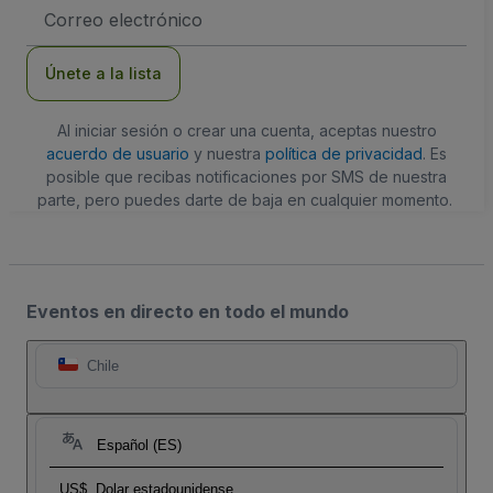
Dirección
de
correo
electrónico
Únete a la lista
Al iniciar sesión o crear una cuenta, aceptas nuestro
acuerdo de usuario
y nuestra
política de privacidad
. Es
posible que recibas notificaciones por SMS de nuestra
parte, pero puedes darte de baja en cualquier momento.
Eventos en directo en todo el mundo
Chile
Español (ES)
US$
Dolar estadounidense