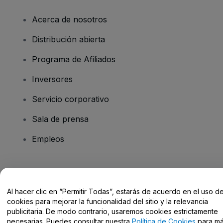
Acerca de nosotros
Distribución abierta
Programa de Afiliados
Inversores
Servicio corporativo
Sala de prensa
Empleos
¿Tienes alguna pregunta?
Al hacer clic en “Permitir Todas”, estarás de acuerdo en el uso d
Centro de Ayuda / Contacto
cookies para mejorar la funcionalidad del sitio y la relevancia
publicitaria. De modo contrario, usaremos cookies estrictamente
necesarias. Puedes consultar nuestra
Política de Cookies
para m