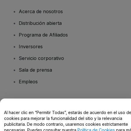
Acerca de nosotros
Distribución abierta
Programa de Afiliados
Inversores
Servicio corporativo
Sala de prensa
Empleos
¿Tienes alguna pregunta?
Al hacer clic en “Permitir Todas”, estarás de acuerdo en el uso d
Centro de Ayuda / Contacto
cookies para mejorar la funcionalidad del sitio y la relevancia
publicitaria. De modo contrario, usaremos cookies estrictamente
necesarias. Puedes consultar nuestra
Política de Cookies
para m