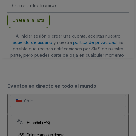
Dirección
de
correo
electrónico
Únete a la lista
Al iniciar sesión o crear una cuenta, aceptas nuestro
acuerdo de usuario
y nuestra
política de privacidad
. Es
posible que recibas notificaciones por SMS de nuestra
parte, pero puedes darte de baja en cualquier momento.
Eventos en directo en todo el mundo
Chile
Español (ES)
US$
Dolar estadounidense