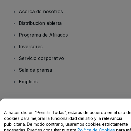
Acerca de nosotros
Distribución abierta
Programa de Afiliados
Inversores
Servicio corporativo
Sala de prensa
Empleos
¿Tienes alguna pregunta?
Al hacer clic en “Permitir Todas”, estarás de acuerdo en el uso d
Centro de Ayuda / Contacto
cookies para mejorar la funcionalidad del sitio y la relevancia
publicitaria. De modo contrario, usaremos cookies estrictamente
necesarias. Puedes consultar nuestra
Política de Cookies
para m