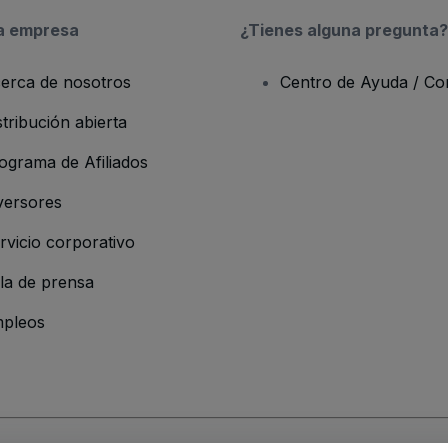
a empresa
¿Tienes alguna pregunta?
erca de nosotros
Centro de Ayuda / Co
stribución abierta
ograma de Afiliados
versores
rvicio corporativo
la de prensa
pleos