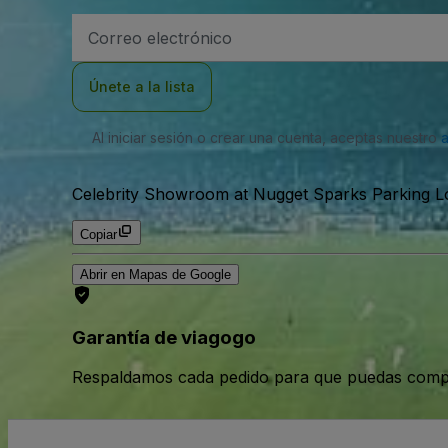
Dirección
de
correo
electrónico
Únete a la lista
Al iniciar sesión o crear una cuenta, aceptas nuestro
Celebrity Showroom at Nugget Sparks Parking Lo
Copiar
Abrir en Mapas de Google
Garantía de viagogo
Respaldamos cada pedido para que puedas compr