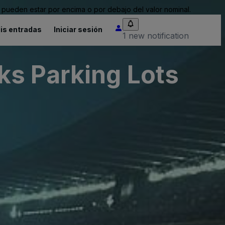
pueden estar por encima o por debajo del valor nominal.
is entradas
Iniciar sesión
1 new notification
ks Parking Lots