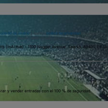
acuerdo de usuario
y nuestra
política de privacidad
. Es posible que
puedes darte de baja en cualquier momento.
ts (InActive)
-
1100 Nugget Avenue, Sparks, 89431, EE.UU
ar y vender entradas con el 100 % de seguridad.