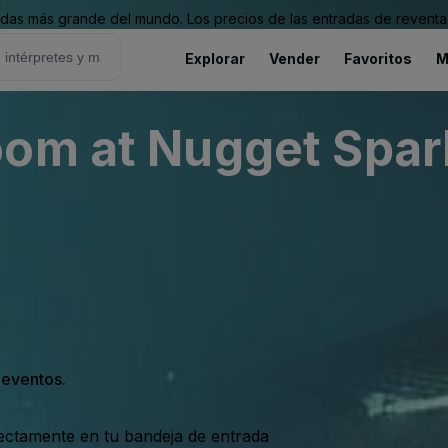
as más grande del mundo. Los precios de las entradas de reventa 
Explorar
Vender
Favoritos
M
om at Nugget Spar
s eventos.
rectamente en tu bandeja de entrada