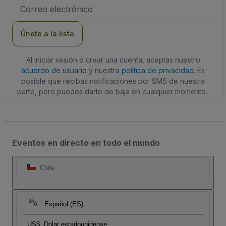
Dirección
de
correo
electrónico
Únete a la lista
Al iniciar sesión o crear una cuenta, aceptas nuestro
acuerdo de usuario
y nuestra
política de privacidad
. Es
posible que recibas notificaciones por SMS de nuestra
parte, pero puedes darte de baja en cualquier momento.
Eventos en directo en todo el mundo
Chile
Español (ES)
US$
Dolar estadounidense