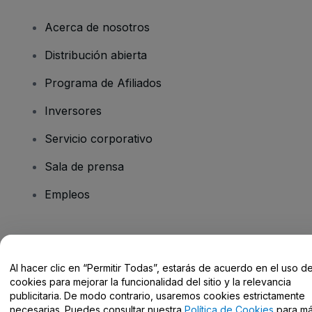
Acerca de nosotros
Distribución abierta
Programa de Afiliados
Inversores
Servicio corporativo
Sala de prensa
Empleos
¿Tienes alguna pregunta?
Al hacer clic en “Permitir Todas”, estarás de acuerdo en el uso d
Centro de Ayuda / Contacto
cookies para mejorar la funcionalidad del sitio y la relevancia
publicitaria. De modo contrario, usaremos cookies estrictamente
necesarias. Puedes consultar nuestra
Política de Cookies
para m