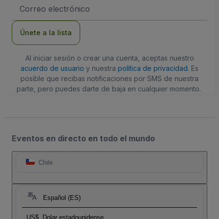
Dirección
de
correo
electrónico
Únete a la lista
Al iniciar sesión o crear una cuenta, aceptas nuestro
acuerdo de usuario
y nuestra
política de privacidad
. Es
posible que recibas notificaciones por SMS de nuestra
parte, pero puedes darte de baja en cualquier momento.
Eventos en directo en todo el mundo
Chile
Español (ES)
US$
Dolar estadounidense