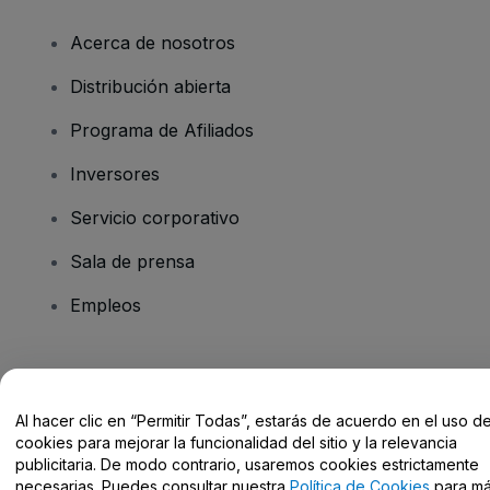
Acerca de nosotros
Distribución abierta
Programa de Afiliados
Inversores
Servicio corporativo
Sala de prensa
Empleos
¿Tienes alguna pregunta?
Al hacer clic en “Permitir Todas”, estarás de acuerdo en el uso d
Centro de Ayuda / Contacto
cookies para mejorar la funcionalidad del sitio y la relevancia
publicitaria. De modo contrario, usaremos cookies estrictamente
necesarias. Puedes consultar nuestra
Política de Cookies
para m