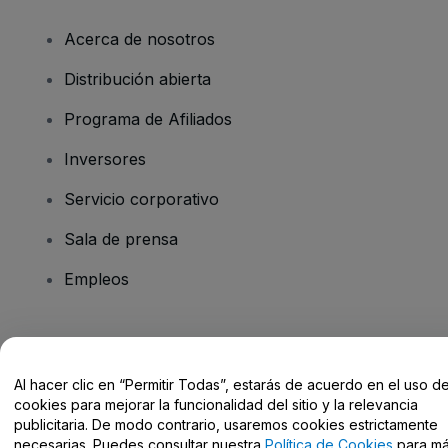
Acerca de nosotros
Distribución abierta
Programa de Afiliados
Inversores
Servicio corporativo
Sala de prensa
Empleos
¿Tienes alguna pregunta?
Al hacer clic en “Permitir Todas”, estarás de acuerdo en el uso d
Centro de Ayuda / Contacto
cookies para mejorar la funcionalidad del sitio y la relevancia
publicitaria. De modo contrario, usaremos cookies estrictamente
necesarias. Puedes consultar nuestra
Política de Cookies
para m