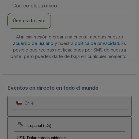
Dirección
de
correo
electrónico
Únete a la lista
Al iniciar sesión o crear una cuenta, aceptas nuestro
acuerdo de usuario
y nuestra
política de privacidad
. Es
posible que recibas notificaciones por SMS de nuestra
parte, pero puedes darte de baja en cualquier momento.
Eventos en directo en todo el mundo
Chile
Español (ES)
US$
Dolar estadounidense