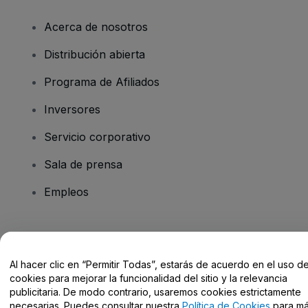
Acerca de nosotros
Distribución abierta
Programa de Afiliados
Inversores
Servicio corporativo
Sala de prensa
Empleos
¿Tienes alguna pregunta?
Al hacer clic en “Permitir Todas”, estarás de acuerdo en el uso d
Centro de Ayuda / Contacto
cookies para mejorar la funcionalidad del sitio y la relevancia
publicitaria. De modo contrario, usaremos cookies estrictamente
necesarias. Puedes consultar nuestra
Política de Cookies
para m