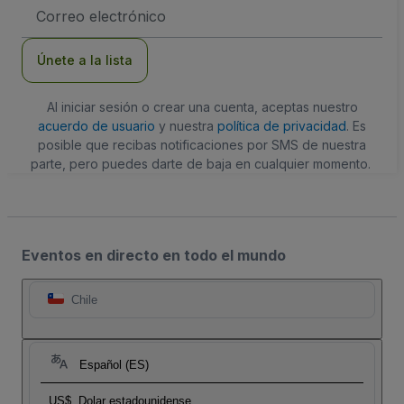
Dirección
de
correo
electrónico
Únete a la lista
Al iniciar sesión o crear una cuenta, aceptas nuestro
acuerdo de usuario
y nuestra
política de privacidad
. Es
posible que recibas notificaciones por SMS de nuestra
parte, pero puedes darte de baja en cualquier momento.
Eventos en directo en todo el mundo
Chile
Español (ES)
US$
Dolar estadounidense