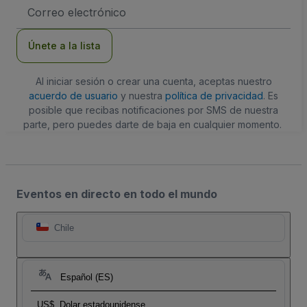
Dirección
de
correo
electrónico
Únete a la lista
Al iniciar sesión o crear una cuenta, aceptas nuestro
acuerdo de usuario
y nuestra
política de privacidad
. Es
posible que recibas notificaciones por SMS de nuestra
parte, pero puedes darte de baja en cualquier momento.
Eventos en directo en todo el mundo
Chile
Español (ES)
US$
Dolar estadounidense