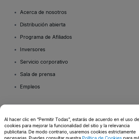
Acerca de nosotros
Distribución abierta
Programa de Afiliados
Inversores
Servicio corporativo
Sala de prensa
Empleos
¿Tienes alguna pregunta?
Al hacer clic en “Permitir Todas”, estarás de acuerdo en el uso d
Centro de Ayuda / Contacto
cookies para mejorar la funcionalidad del sitio y la relevancia
publicitaria. De modo contrario, usaremos cookies estrictamente
necesarias. Puedes consultar nuestra
Política de Cookies
para m