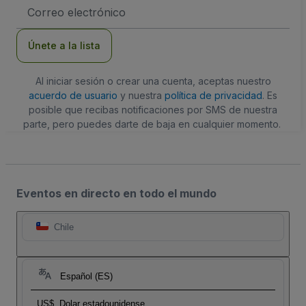
Dirección
de
correo
electrónico
Únete a la lista
Al iniciar sesión o crear una cuenta, aceptas nuestro
acuerdo de usuario
y nuestra
política de privacidad
. Es
posible que recibas notificaciones por SMS de nuestra
parte, pero puedes darte de baja en cualquier momento.
Eventos en directo en todo el mundo
Chile
Español (ES)
US$
Dolar estadounidense