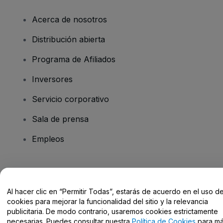
Acerca de nosotros
Distribución abierta
Programa de Afiliados
Inversores
Servicio corporativo
Sala de prensa
Empleos
¿Tienes alguna pregunta?
Al hacer clic en “Permitir Todas”, estarás de acuerdo en el uso d
Centro de Ayuda / Contacto
cookies para mejorar la funcionalidad del sitio y la relevancia
publicitaria. De modo contrario, usaremos cookies estrictamente
necesarias. Puedes consultar nuestra
Política de Cookies
para m