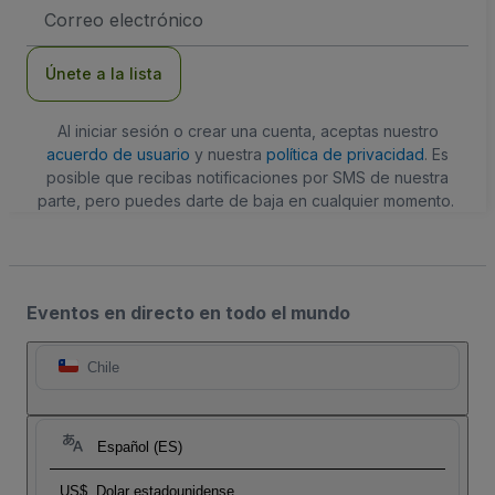
Dirección
de
correo
electrónico
Únete a la lista
Al iniciar sesión o crear una cuenta, aceptas nuestro
acuerdo de usuario
y nuestra
política de privacidad
. Es
posible que recibas notificaciones por SMS de nuestra
parte, pero puedes darte de baja en cualquier momento.
Eventos en directo en todo el mundo
Chile
Español (ES)
US$
Dolar estadounidense