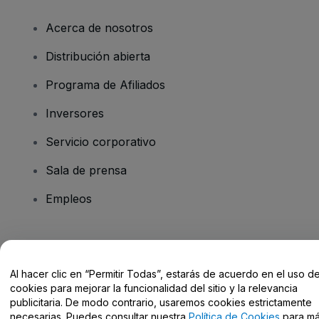
Acerca de nosotros
Distribución abierta
Programa de Afiliados
Inversores
Servicio corporativo
Sala de prensa
Empleos
¿Tienes alguna pregunta?
Al hacer clic en “Permitir Todas”, estarás de acuerdo en el uso d
Centro de Ayuda / Contacto
cookies para mejorar la funcionalidad del sitio y la relevancia
publicitaria. De modo contrario, usaremos cookies estrictamente
necesarias. Puedes consultar nuestra
Política de Cookies
para m