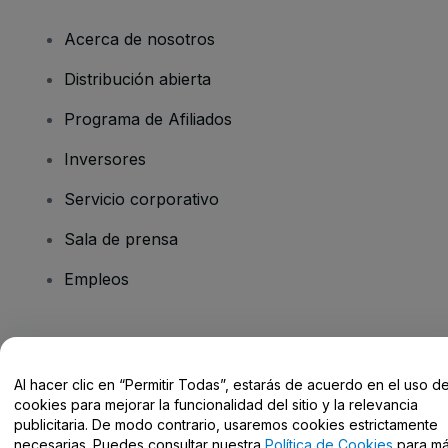
Acerca de nosotros
Distribución abierta
Programa de Afiliados
Inversores
Servicio corporativo
Sala de prensa
Empleos
¿Tienes alguna pregunta?
Al hacer clic en “Permitir Todas”, estarás de acuerdo en el uso d
Centro de Ayuda / Contacto
cookies para mejorar la funcionalidad del sitio y la relevancia
publicitaria. De modo contrario, usaremos cookies estrictamente
necesarias. Puedes consultar nuestra
Política de Cookies
para m