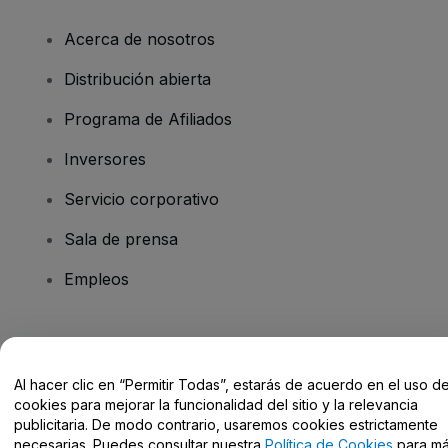
Acerca de nosotros
Distribución abierta
Programa de Afiliados
Inversores
Servicio corporativo
Sala de prensa
Empleos
¿Tienes alguna pregunta?
Al hacer clic en “Permitir Todas”, estarás de acuerdo en el uso d
Centro de Ayuda / Contacto
cookies para mejorar la funcionalidad del sitio y la relevancia
publicitaria. De modo contrario, usaremos cookies estrictamente
necesarias. Puedes consultar nuestra
Política de Cookies
para m