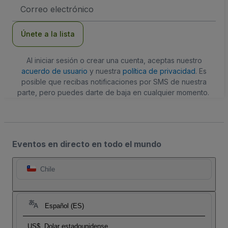
Dirección
de
correo
electrónico
Únete a la lista
Al iniciar sesión o crear una cuenta, aceptas nuestro
acuerdo de usuario
y nuestra
política de privacidad
. Es
posible que recibas notificaciones por SMS de nuestra
parte, pero puedes darte de baja en cualquier momento.
Eventos en directo en todo el mundo
Chile
Español (ES)
US$
Dolar estadounidense