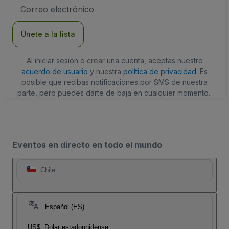
Dirección
de
correo
electrónico
Únete a la lista
Al iniciar sesión o crear una cuenta, aceptas nuestro
acuerdo de usuario
y nuestra
política de privacidad
. Es
posible que recibas notificaciones por SMS de nuestra
parte, pero puedes darte de baja en cualquier momento.
Eventos en directo en todo el mundo
Chile
Español (ES)
US$
Dolar estadounidense