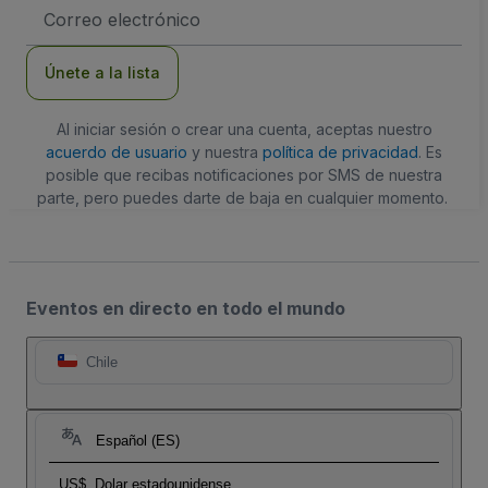
Dirección
de
correo
electrónico
Únete a la lista
Al iniciar sesión o crear una cuenta, aceptas nuestro
acuerdo de usuario
y nuestra
política de privacidad
. Es
posible que recibas notificaciones por SMS de nuestra
parte, pero puedes darte de baja en cualquier momento.
Eventos en directo en todo el mundo
Chile
Español (ES)
US$
Dolar estadounidense