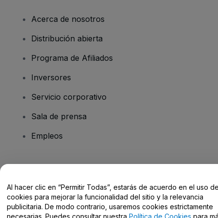
Acerca de nosotros
Distribución abierta
Programa de Afiliados
Inversores
Servicio corporativo
Sala de prensa
Empleos
¿Tienes alguna pregunta?
Al hacer clic en “Permitir Todas”, estarás de acuerdo en el uso d
Centro de Ayuda / Contacto
cookies para mejorar la funcionalidad del sitio y la relevancia
publicitaria. De modo contrario, usaremos cookies estrictamente
necesarias. Puedes consultar nuestra
Política de Cookies
para m