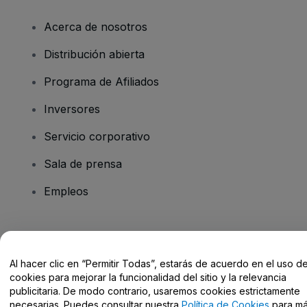
Acerca de nosotros
Distribución abierta
Programa de Afiliados
Inversores
Servicio corporativo
Sala de prensa
Empleos
¿Tienes alguna pregunta?
Al hacer clic en “Permitir Todas”, estarás de acuerdo en el uso d
Centro de Ayuda / Contacto
cookies para mejorar la funcionalidad del sitio y la relevancia
publicitaria. De modo contrario, usaremos cookies estrictamente
necesarias. Puedes consultar nuestra
Política de Cookies
para m