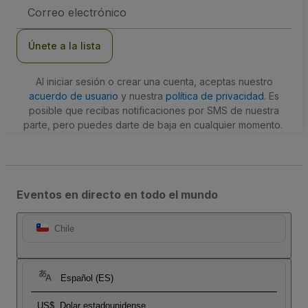
Dirección
de
correo
electrónico
Únete a la lista
Al iniciar sesión o crear una cuenta, aceptas nuestro
acuerdo de usuario
y nuestra
política de privacidad
. Es
posible que recibas notificaciones por SMS de nuestra
parte, pero puedes darte de baja en cualquier momento.
Eventos en directo en todo el mundo
Chile
Español (ES)
US$
Dolar estadounidense