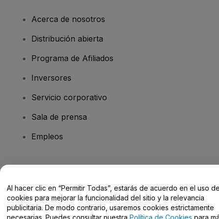
Acerca de nosotros
Distribución abierta
Programa de Afiliados
Inversores
Servicio corporativo
Sala de prensa
Empleos
¿Tienes alguna pregunta?
Al hacer clic en “Permitir Todas”, estarás de acuerdo en el uso d
Centro de Ayuda / Contacto
cookies para mejorar la funcionalidad del sitio y la relevancia
publicitaria. De modo contrario, usaremos cookies estrictamente
necesarias. Puedes consultar nuestra
Política de Cookies
para m