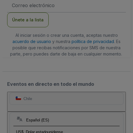
Dirección
de
correo
electrónico
Únete a la lista
Al iniciar sesión o crear una cuenta, aceptas nuestro
acuerdo de usuario
y nuestra
política de privacidad
. Es
posible que recibas notificaciones por SMS de nuestra
parte, pero puedes darte de baja en cualquier momento.
Eventos en directo en todo el mundo
Chile
Español (ES)
US$
Dolar estadounidense