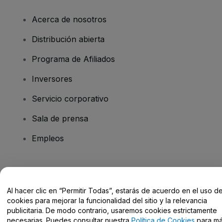
Acerca de nosotros
Distribución abierta
Programa de Afiliados
Inversores
Servicio corporativo
Sala de prensa
Empleos
¿Tienes alguna pregunta?
Al hacer clic en “Permitir Todas”, estarás de acuerdo en el uso d
Centro de Ayuda / Contacto
cookies para mejorar la funcionalidad del sitio y la relevancia
publicitaria. De modo contrario, usaremos cookies estrictamente
necesarias. Puedes consultar nuestra
Política de Cookies
para m