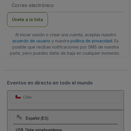
Dirección
de
correo
electrónico
Únete a la lista
Al iniciar sesión o crear una cuenta, aceptas nuestro
acuerdo de usuario
y nuestra
política de privacidad
. Es
posible que recibas notificaciones por SMS de nuestra
parte, pero puedes darte de baja en cualquier momento.
Eventos en directo en todo el mundo
Chile
Español (ES)
US$
Dolar estadounidense