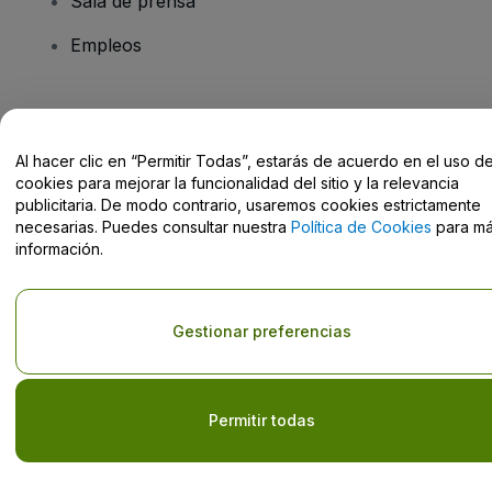
Sala de prensa
Empleos
¿Tienes alguna pregunta?
Al hacer clic en “Permitir Todas”, estarás de acuerdo en el uso d
Centro de Ayuda / Contacto
cookies para mejorar la funcionalidad del sitio y la relevancia
publicitaria. De modo contrario, usaremos cookies estrictamente
necesarias. Puedes consultar nuestra
Política de Cookies
para m
información.
Derechos reservados © viagogo GmbH 2026
Datos de la Empresa
El uso de este sitio web constituye la aceptación de los
Términos y
Gestionar preferencias
Condiciones
, de la
Política de Privacidad
, de la
Política de Cookies
y de la
Política de Privacidad para Móviles
No compartir mi información personal ni tus opciones de
privacidad
Permitir todas