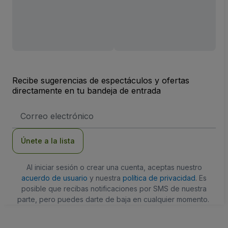
Recibe sugerencias de espectáculos y ofertas
directamente en tu bandeja de entrada
Dirección
de
correo
electrónico
Únete a la lista
Al iniciar sesión o crear una cuenta, aceptas nuestro
acuerdo de usuario
y nuestra
política de privacidad
. Es
posible que recibas notificaciones por SMS de nuestra
parte, pero puedes darte de baja en cualquier momento.