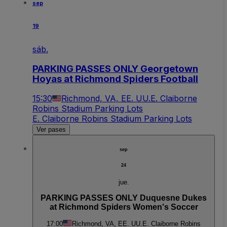
sep
19
sáb.
PARKING PASSES ONLY Georgetown
Hoyas at Richmond Spiders Football
15:30
Richmond, VA, EE. UU.
E. Claiborne
Robins Stadium Parking Lots
E. Claiborne Robins Stadium Parking Lots
Ver pases
sep
24
jue.
PARKING PASSES ONLY Duquesne Dukes
at Richmond Spiders Women's Soccer
17:00
Richmond, VA, EE. UU.
E. Claiborne Robins