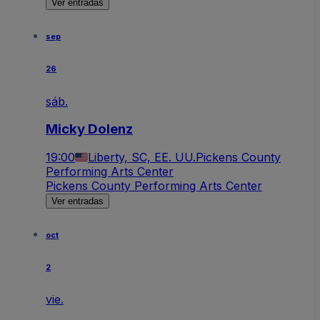
Ver entradas
sep
26
sáb.
Micky Dolenz
19:00
Liberty, SC, EE. UU.
Pickens County
Performing Arts Center
Pickens County Performing Arts Center
Ver entradas
oct
2
vie.