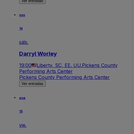
Ver entradas
nov
14
sáb.
Darryl Worley
19:00
Liberty, SC, EE. UU.
Pickens County
Performing Arts Center
Pickens County Performing Arts Center
Ver entradas
ene
15
vie.