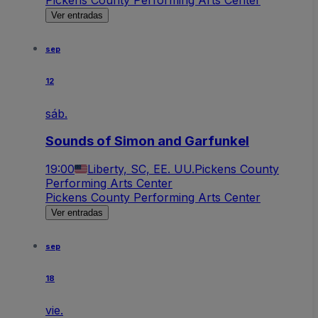
Pickens County Performing Arts Center
Ver entradas
sep
12
sáb.
Sounds of Simon and Garfunkel
19:00
Liberty, SC, EE. UU.
Pickens County
Performing Arts Center
Pickens County Performing Arts Center
Ver entradas
sep
18
vie.