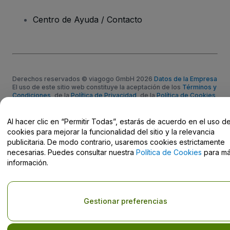
Centro de Ayuda / Contacto
Derechos reservados © viagogo GmbH 2026
Datos de la Empresa
El uso de este sitio web constituye la aceptación de los
Términos y
Condiciones
, de la
Política de Privacidad
, de la
Política de Cookies
y de la
Política de Privacidad para Móviles
No compartir mi información personal ni tus opciones de
Al hacer clic en “Permitir Todas”, estarás de acuerdo en el uso d
privacidad
cookies para mejorar la funcionalidad del sitio y la relevancia
publicitaria. De modo contrario, usaremos cookies estrictamente
necesarias. Puedes consultar nuestra
Política de Cookies
para m
información.
Gestionar preferencias