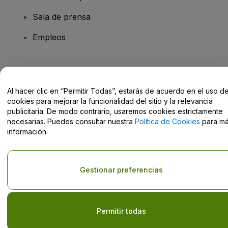
Sala de prensa
Empleos
¿Tienes alguna pregunta?
Al hacer clic en “Permitir Todas”, estarás de acuerdo en el uso d
Centro de Ayuda / Contacto
cookies para mejorar la funcionalidad del sitio y la relevancia
publicitaria. De modo contrario, usaremos cookies estrictamente
necesarias. Puedes consultar nuestra
Política de Cookies
para m
información.
Derechos reservados © viagogo GmbH 2026
Datos de la Empresa
El uso de este sitio web constituye la aceptación de los
Términos y
Gestionar preferencias
Condiciones
, de la
Política de Privacidad
, de la
Política de Cookies
y de la
Política de Privacidad para Móviles
No compartir mi información personal ni tus opciones de
privacidad
Permitir todas