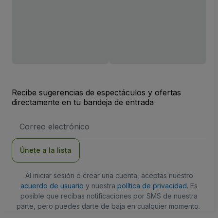
Recibe sugerencias de espectáculos y ofertas
directamente en tu bandeja de entrada
Dirección
de
correo
electrónico
Únete a la lista
Al iniciar sesión o crear una cuenta, aceptas nuestro
acuerdo de usuario
y nuestra
política de privacidad
. Es
posible que recibas notificaciones por SMS de nuestra
parte, pero puedes darte de baja en cualquier momento.