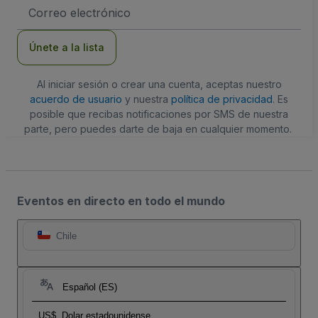
Dirección
de
correo
electrónico
Únete a la lista
Al iniciar sesión o crear una cuenta, aceptas nuestro
acuerdo de usuario
y nuestra
política de privacidad
. Es
posible que recibas notificaciones por SMS de nuestra
parte, pero puedes darte de baja en cualquier momento.
Eventos en directo en todo el mundo
Chile
Español (ES)
US$
Dolar estadounidense