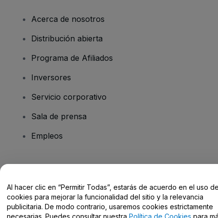
Acerca de nosotros
Distribución abierta
Programa de Afiliados
Inversores
Servicio corporativo
Sala de prensa
Empleos
¿Tienes alguna pregunta?
Al hacer clic en “Permitir Todas”, estarás de acuerdo en el uso d
Centro de Ayuda / Contacto
cookies para mejorar la funcionalidad del sitio y la relevancia
publicitaria. De modo contrario, usaremos cookies estrictamente
necesarias. Puedes consultar nuestra
Política de Cookies
para m