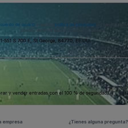
acuerdo de usuario
y nuestra
política de privacidad
. Es posible que
puedes darte de baja en cualquier momento.
1-551 S 700 E, St George, 84770, EE.UU.
ar y vender entradas con el 100 % de seguridad.
a empresa
¿Tienes alguna pregunta?