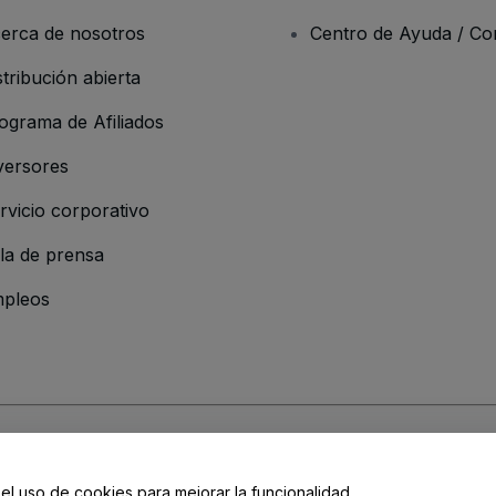
erca de nosotros
Centro de Ayuda / Co
stribución abierta
ograma de Afiliados
versores
rvicio corporativo
la de prensa
pleos
resa
os y Condiciones
, de la
Política de Privacidad
, de la
Política de Cookies
y de
 el uso de cookies para mejorar la funcionalidad