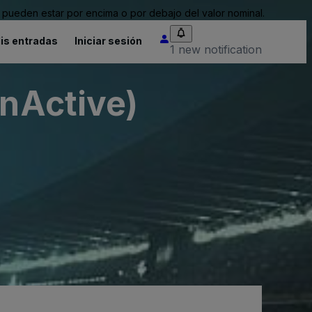
pueden estar por encima o por debajo del valor nominal.
is entradas
Iniciar sesión
1 new notification
InActive)