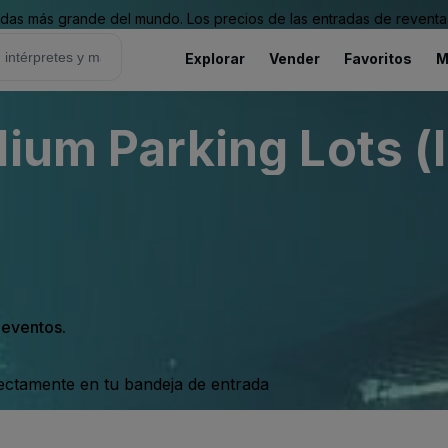
as más grande del mundo. Los precios de las entradas de reventa 
Explorar
Vender
Favoritos
M
dium Parking Lots (
s eventos.
rectamente en tu bandeja de entrada