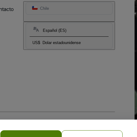
ntacto
Chile
Español (ES)
US$
Dolar estadounidense
 la
Política de Privacidad para Móviles