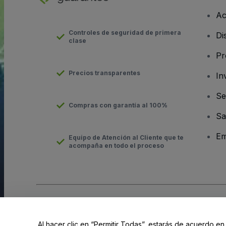
Ac
Controles de seguridad de primera
Di
clase
Pr
Precios transparentes
In
Se
Compras con garantía al 100%
Sa
Em
Equipo de Atención al Cliente que te
acompaña en todo el proceso
Derechos reservados © viagogo GmbH 2026
Datos de la Emp
El uso de este sitio web constituye la aceptación de los
Términ
Al hacer clic en “Permitir Todas”, estarás de acuerdo en