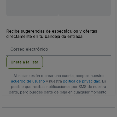
Recibe sugerencias de espectáculos y ofertas
directamente en tu bandeja de entrada
Dirección
de
correo
electrónico
Únete a la lista
Al iniciar sesión o crear una cuenta, aceptas nuestro
acuerdo de usuario
y nuestra
política de privacidad
. Es
posible que recibas notificaciones por SMS de nuestra
parte, pero puedes darte de baja en cualquier momento.