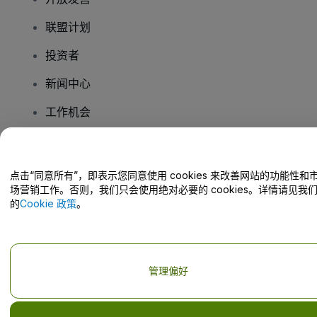
联盟计划
投资者
新闻中心
工作机会
您有疑问吗？
点击“同意所有”，即表示您同意使用 cookies 来改善网站的功能性和
场营销工作。否则，我们只会使用绝对必要的 cookies。详情请见我
帮助中心 / 联系我们
的
Cookie 政策
。
管理偏好
版权 © viagogo有限责任公司 2026
公司信息
使用本网站即表示接受
条款与条件
和
隐私政策
、
Cookies政策
和
移动隐私
政策
请勿共享我的个人信息/您的隐私选择