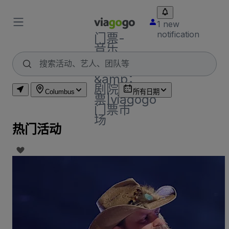
1 new
notification
门票-
音乐
会，体
育
&amp；
剧院门
Columbus
所有日期
票|viagogo
门票市
场
热门活动