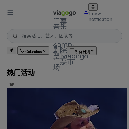
1 new
notification
门票-
音乐
会，体
育
&amp；
剧院门
Columbus
所有日期
票|viagogo
门票市
场
热门活动