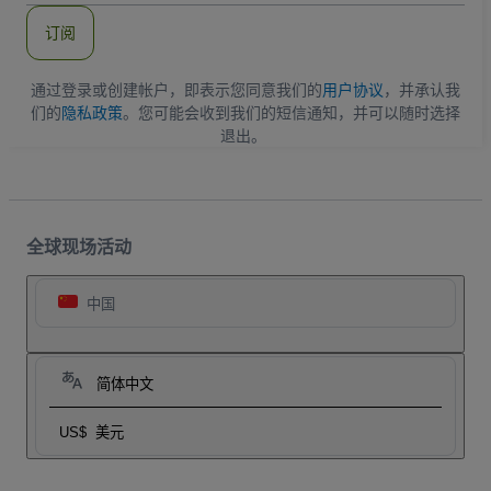
件
订阅
地
址
通过登录或创建帐户，即表示您同意我们的
用户协议
，并承认我
们的
隐私政策
。您可能会收到我们的短信通知，并可以随时选择
退出。
全球现场活动
中国
简体中文
US$
美元