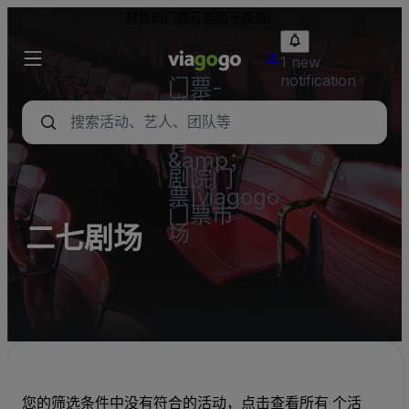
转售的门票可能高于面值。
1 new
notification
门票-
音乐
会，体
育
&amp；
剧院门
票|viagogo
门票市
场
二七剧场
您的筛选条件中没有符合的活动，点击查看所有 个活