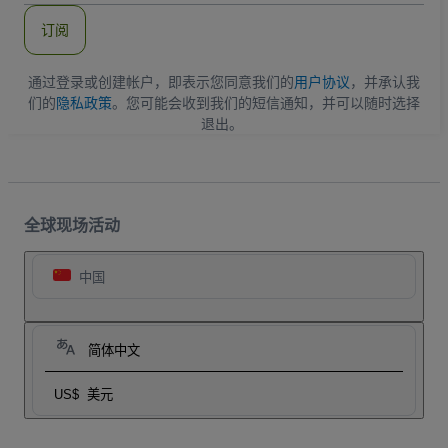
件
订阅
地
址
通过登录或创建帐户，即表示您同意我们的
用户协议
，并承认我
们的
隐私政策
。您可能会收到我们的短信通知，并可以随时选择
退出。
全球现场活动
中国
简体中文
US$
美元