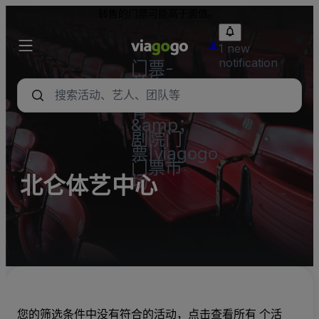
转售的门票可能高于面值。
1 new
notification
门票-
音乐
会，体
育
&amp；
剧院门
票|viagogo
门票市
场
北仑体艺中心
您的筛选条件中没有符合的活动，点击查看所有 个活