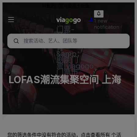
转售的门票可能高于面值。
1 new
notification
门票-
音乐
会，体
育
&amp；
剧院门
票|viagogo
门票市
场
LOFAS潮流集聚空间 上海
您的筛选条件中没有符合的活动，点击查看所有 个活