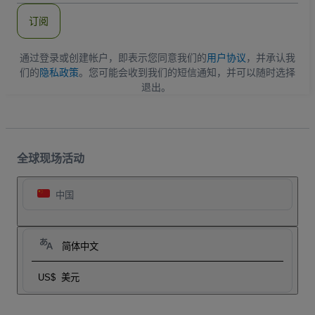
件
订阅
地
址
通过登录或创建帐户，即表示您同意我们的
用户协议
，并承认我
们的
隐私政策
。您可能会收到我们的短信通知，并可以随时选择
退出。
全球现场活动
中国
简体中文
US$
美元