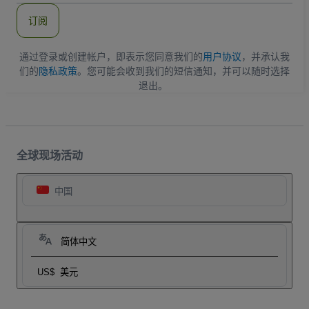
件
订阅
地
址
通过登录或创建帐户，即表示您同意我们的
用户协议
，并承认我
们的
隐私政策
。您可能会收到我们的短信通知，并可以随时选择
退出。
全球现场活动
中国
简体中文
US$
美元