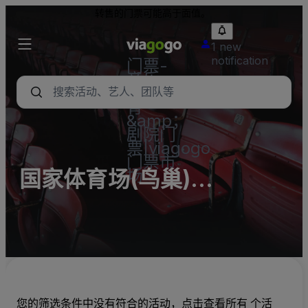
转售的门票可能高于面值。
1 new
notification
门票-
音乐
会，体
育
&amp；
剧院门
票|viagogo
门票市
场
国家体育场(鸟巢)
(InActive)
您的筛选条件中没有符合的活动，点击查看所有 个活