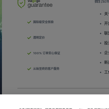
我们公
关
国际级安全核验
开
联
透明定价
投
企
100% 订单安心保证
新
从始至终的客户服务
工
版权 © viagogo有限责任公司 2026
公司信息
使用本网站即表示接受
条款与条件
和
隐私政策
、
Cookies政策
和
移动
请勿共享我的个人信息/您的隐私选择