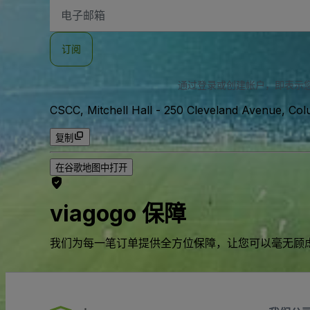
电
子
邮
件
订阅
地
址
通过登录或创建帐户，即表示
CSCC, Mitchell Hall
-
250 Cleveland Avenue, Co
复制
在谷歌地图中打开
viagogo 保障
我们为每一笔订单提供全方位保障，让您可以毫无顾