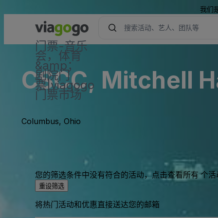
我们
门票-音乐
会，体育
&amp；
CSCC, Mitchell H
剧院门
票|viagogo
门票市场
Columbus, Ohio
您的筛选条件中没有符合的活动，点击查看所有 个活
重设筛选
将热门活动和优惠直接送达您的邮箱