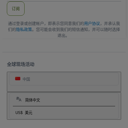
件
订阅
地
址
通过登录或创建帐户，即表示您同意我们的
用户协议
，并承认我
们的
隐私政策
。您可能会收到我们的短信通知，并可以随时选择
退出。
全球现场活动
中国
简体中文
US$
美元