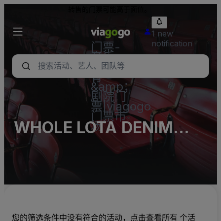
转售的门票可能高于面值。
1 new
notification
门票-
音乐
会，体
育
&amp；
剧院门
票|viagogo
门票市
WHOLE LOTA DENIM
场
Parking Lots (InActive)
您的筛选条件中没有符合的活动，点击查看所有 个活