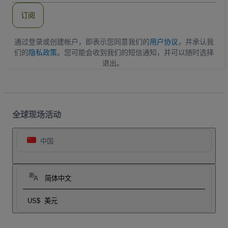
件
订阅
地
址
通过登录或创建帐户，即表示您同意我们的
用户协议
，并承认我
们的
隐私政策
。您可能会收到我们的短信通知，并可以随时选择
退出。
全球现场活动
中国
简体中文
US$
美元