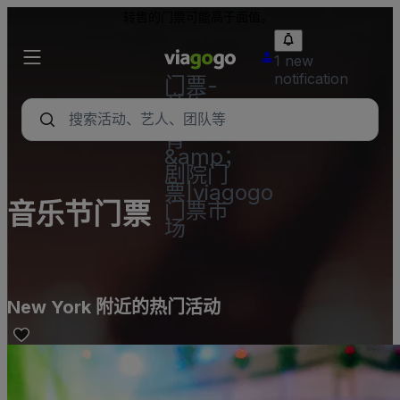
转售的门票可能高于面值。
1 new
notification
门票-
音乐
会，体
育
&amp；
剧院门
票|viagogo
音乐节门票
门票市
场
New York 附近的热门活动