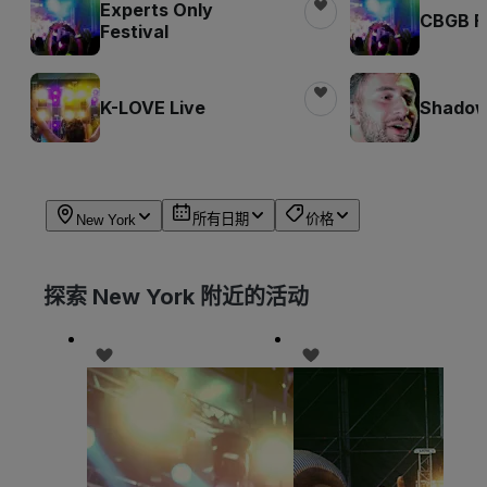
Experts Only
CBGB Fe
Festival
K-LOVE Live
Shadow 
所有日期
价格
New York
探索 New York 附近的活动