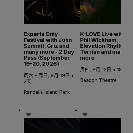
Experts Only
K-LOVE Live with
Festival with John
Phil Wickham,
Summit, Griz and
Elevation Rhythm,
many more - 2 Day
Terrian and many
Pass (September
more
19-20, 2026)
周四, 8月 13日 • 19:30
周六 - 周日, 9月 19日 •
Beacon Theatre
2天
Randalls Island Park