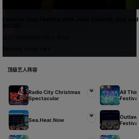
Experts Only Festival with John Summit, Griz an
2026)
周六, 2026年9月19日 • 15:00
Randalls Island Park
顶级艺人阵容
Radio City Christmas
All Thi
Spectacular
Festiva
Outlaw
Sea.Hear.Now
Festiva