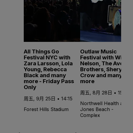
All Things Go
Outlaw Music
Festival NYC with
Festival with Willie
Zara Larsson, Lola
Nelson, The Avett
Young, Rebecca
Brothers, Sheryl
Black and many
Crow and many
more - Friday Pass
more
Only
周五, 8月 28日 • 15:20
周五, 9月 25日 • 14:15
Northwell Health at
Forest Hills Stadium
Jones Beach -
Complex