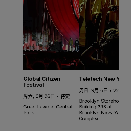
Global Citizen
Teletech New York
Festival
周日, 9月 6日 • 22:00
周六, 9月 26日 • 待定
Brooklyn Storehouse
Great Lawn at Central
Building 293 at
Park
Brooklyn Navy Yard -
Complex