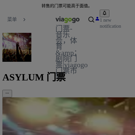
转售的门票可能高于面值。
菜单
1 new
notification
门票-
音乐
会，体
育
&amp；
剧院门
票|viagogo
门票市
ASYLUM 门票
场