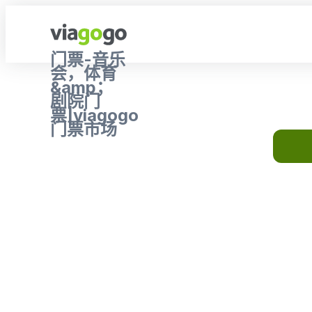
门票-音乐
会，体育
&amp；
剧院门
票|viagogo
门票市场