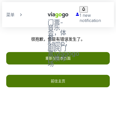
菜单
1 new
notification
门票-
音乐
会，体
育
很抱歉，像是有错误发生了。
&amp；
剧院门
票|viagogo
门票市
重新加载本页面
场
前往主页