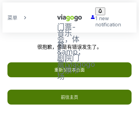
菜单
1 new
notification
门票-
音乐
会，体
育
很抱歉，像是有错误发生了。
&amp；
剧院门
票|viagogo
门票市
重新加载本页面
场
前往主页