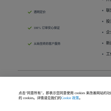
联
透明定价
投
100% 订单安心保证
企
新
从始至终的客户服务
工
版权 © viagogo有限责任公司 2026
公司信息
使用本网站即表示接受
条款与条件
和
隐私政策
、
Cookies政策
和
移动隐
请勿共享我的个人信息/您的隐私选择
点击“同意所有”，即表示您同意使用 cookies 来改善网
的 cookies。详情请见我们的
Cookie 政策
。