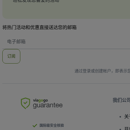
轻松发现您喜爱的活动
将热门活动和优惠直接送达您的邮箱
电
子
邮
件
订阅
地
址
通过登录或创建帐户，即表示
我们公
关
国际级安全核验
开