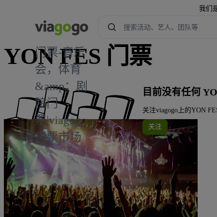
我们
YON FES 门票
门票-音乐
会，体育
&amp；剧
目前没有任何 YON
院门
关注viagogo上的YO
票|viagogo
关注
门票市场