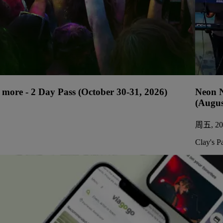
more - 2 Day Pass (October 30-31, 2026)
Neon N
(Augus
周五, 20
Clay's P