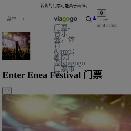
转售的门票可能高于面值。
菜单
1 new
notification
门票-
音乐
会，体
育
&amp；
剧院门
票|viagogo
门票市
Enter Enea Festival 门票
场