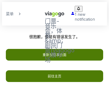
菜单
1 new
notification
门票-
音乐
会，体
育
很抱歉，像是有错误发生了。
&amp；
剧院门
票|viagogo
门票市
重新加载本页面
场
前往主页