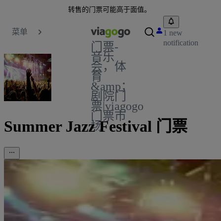
转售的门票可能高于面值。
菜单
1 new
notification
门票-
音乐
会，体
育
&amp；
剧院门
票|viagogo
门票市
Summer Jazz Festival 门票
场