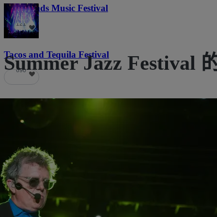
Lost Lands Music Festival
121
Tacos and Tequila Festival
Summer Jazz Festiv
690