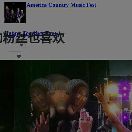
Voices of America Country Music Fest
36
Happy Together Tour
al 的粉丝也喜欢
111