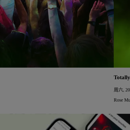
Totall
周六, 20
Rose Mus