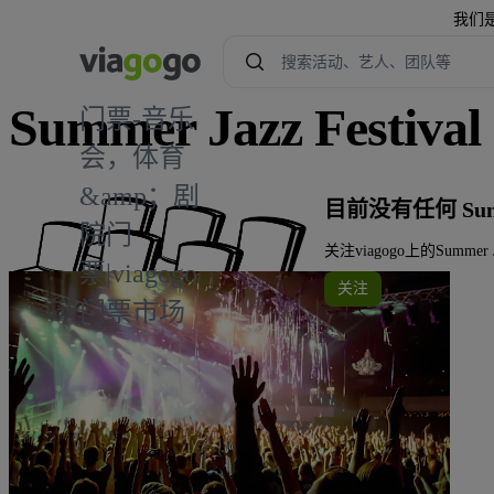
我们
Summer Jazz Festiv
门票-音乐
会，体育
&amp；剧
目前没有任何 Summe
院门
关注viagogo上的Summ
票|viagogo
关注
门票市场