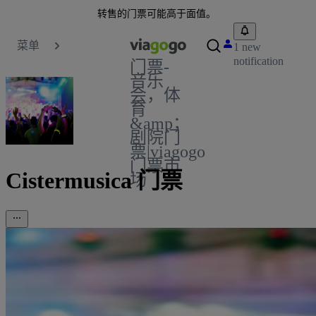
转售的门票可能高于面值。
菜单
1 new
notification
门票-
音乐
会，体
育
&amp；
剧院门
票|viagogo
门票市
Cistermusica 门票
场