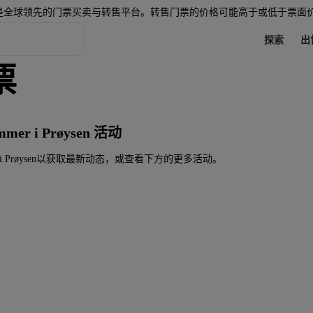
是全球领先的门票买卖与转售平台。转售门票的价格可能高于或低于票面
探索
出
票
r i Prøysen 活动
er i Prøysen以获取最新动态，或查看下方的更多活动。