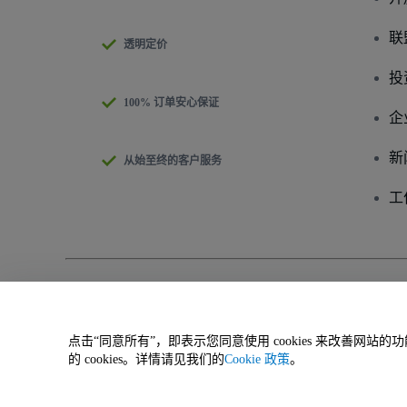
联
透明定价
投
100% 订单安心保证
企
新
从始至终的客户服务
工
版权 © viagogo有限责任公司 2026
公司信息
使用本网站即表示接受
条款与条件
和
隐私政策
、
Cookies政策
和
移动隐
请勿共享我的个人信息/您的隐私选择
点击“同意所有”，即表示您同意使用 cookies 来改善网
的 cookies。详情请见我们的
Cookie 政策
。