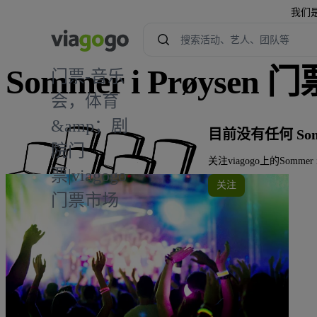
我们
Sommer i Prøysen 门
门票-音乐
会，体育
&amp；剧
目前没有任何 Somme
院门
关注viagogo上的Somm
票|viagogo
关注
门票市场