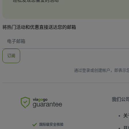
轻松发现您喜爱的活动
将热门活动和优惠直接送达您的邮箱
电
子
邮
件
订阅
地
址
通过登录或创建帐户，即表示
我们公
关
国际级安全核验
开