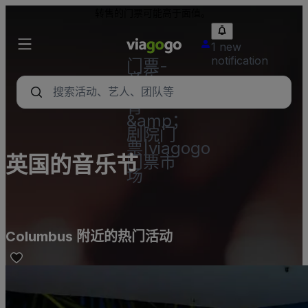
转售的门票可能高于面值。
1 new
notification
门票-
音乐
会，体
育
&amp；
剧院门
票|viagogo
英国的音乐节
门票市
场
Columbus 附近的热门活动