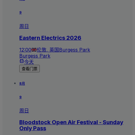
9
周日
Eastern Electrics 2026
12:00
伦敦, 英国
Burgess Park
Burgess Park
今天
查看门票
8月
9
周日
Bloodstock Open Air Festival - Sunday
Only Pass