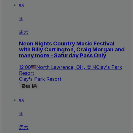
8月
15
周六
Neon Nights Country Music Festival
with Billy Currington, Craig Morgan and
many more - Saturday Pass Only
12:00
North Lawrence, OH, 美国
Clay's Park
Resort
Clay's Park Resort
查看门票
8月
15
周六