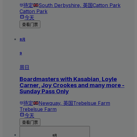
待定
South Derbyshire, 英国
Catton Park
Catton Park
今天
查看门票
8月
9
周日
Boardmasters with Kasabian, Loyle
Carner, Joy Crookes and many more -
Sunday Pass Only
待定
Newquay, 英国
Trebelsue Farm
Trebelsue Farm
今天
查看门票
8月