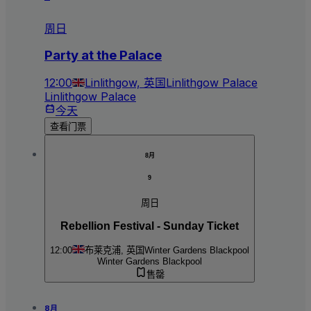
周日
Party at the Palace
12:00
Linlithgow, 英国
Linlithgow Palace
Linlithgow Palace
今天
查看门票
8月
9
周日
Rebellion Festival - Sunday Ticket
12:00
布莱克浦, 英国
Winter Gardens Blackpool
Winter Gardens Blackpool
售罄
8月