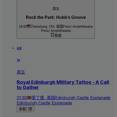
周五
Rock the Park: Hubb’s Groove
19:00
Twinsburg, OH, 美国
Perici Amphitheatre
Perici Amphitheatre
售罄
8月
14
周五
Royal Edinburgh Military Tattoo - A Call
to Gather
21:30
爱丁堡, 英国
Edinburgh Castle Esplanade
Edinburgh Castle Esplanade
查看门票