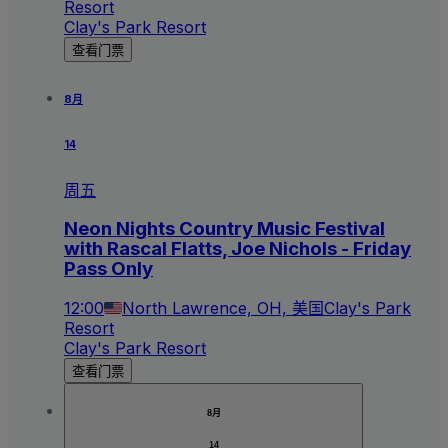
Resort
Clay's Park Resort
查看门票
8月
14
周五
Neon Nights Country Music Festival
with Rascal Flatts, Joe Nichols - Friday
Pass Only
12:00
North Lawrence, OH, 美国
Clay's Park
Resort
Clay's Park Resort
查看门票
8月
14