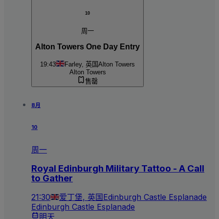
10
周一
Alton Towers One Day Entry
19:43
Farley, 英国
Alton Towers
Alton Towers
售罄
8月
10
周一
Royal Edinburgh Military Tattoo - A Call
to Gather
21:30
爱丁堡, 英国
Edinburgh Castle Esplanade
Edinburgh Castle Esplanade
明天