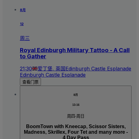
8月
12
周三
Royal Edinburgh Military Tattoo - A Call
to Gather
21:30
爱丁堡, 英国
Edinburgh Castle Esplanade
Edinburgh Castle Esplanade
查看门票
8月
13-16
周四-周日
BoomTown with Kneecap, Scissor Sisters,
Madness, Skrillex, Four Tet and many more -
4 Day Pass