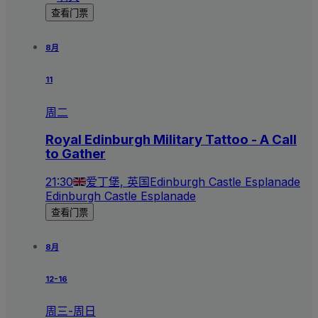
查看门票
8月
11
周二
Royal Edinburgh Military Tattoo - A Call
to Gather
21:30
爱丁堡, 英国
Edinburgh Castle Esplanade
Edinburgh Castle Esplanade
查看门票
8月
12-16
周三-周日