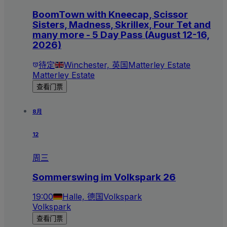
BoomTown with Kneecap, Scissor
Sisters, Madness, Skrillex, Four Tet and
many more - 5 Day Pass (August 12-16,
2026)
待定
Winchester, 英国
Matterley Estate
Matterley Estate
查看门票
8月
12
周三
Sommerswing im Volkspark 26
19:00
Halle, 德国
Volkspark
Volkspark
查看门票