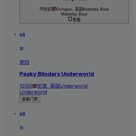
待定
Ovington, 英国
Matterley Bowl
Matterley Bowl
售罄
8月
13
周四
Peaky Blinders Underworld
10:00
伦敦, 英国
Underworld
Underworld
查看门票
8月
13