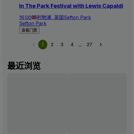
In The Park Festival with Lewis Capaldi
16:00
利物浦, 英国
Sefton Park
Sefton Park
查看门票
...
1
2
3
4
27
最近浏览