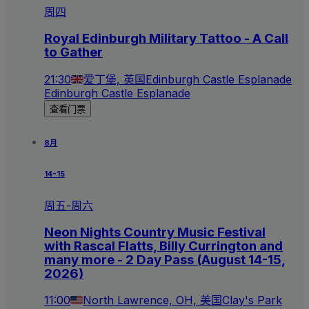
周四
Royal Edinburgh Military Tattoo - A Call
to Gather
21:30
爱丁堡, 英国
Edinburgh Castle Esplanade
Edinburgh Castle Esplanade
查看门票
8月
14-15
周五-周六
Neon Nights Country Music Festival
with Rascal Flatts, Billy Currington and
many more - 2 Day Pass (August 14-15,
2026)
11:00
North Lawrence, OH, 美国
Clay's Park