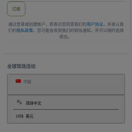
件
订阅
地
址
通过登录或创建帐户，即表示您同意我们的
用户协议
，并承认我
们的
隐私政策
。您可能会收到我们的短信通知，并可以随时选择
退出。
全球现场活动
中国
简体中文
US$
美元