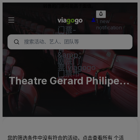
转售的门票可能高于面值。
1 new
notification
门票-
音乐
会，体
育
&amp；
剧院门
票|viagogo
门票市
Theatre Gerard Philipe -
场
Montpellier
您的筛选条件中没有符合的活动，点击查看所有 个活