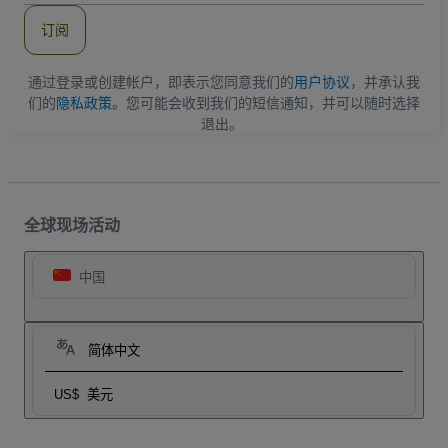
件
订阅
地
址
通过登录或创建帐户，即表示您同意我们的
用户协议
，并承认我
们的
隐私政策
。您可能会收到我们的短信通知，并可以随时选择
退出。
全球现场活动
中国
简体中文
US$
美元