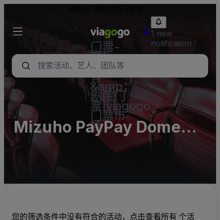
转售的门票可能高于面值。
1 new
notification
门票-
音乐
会，体
育
&amp；
剧院门
票|viagogo
门票市
Mizuho PayPay Dome
场
(InActive)
您的筛选条件中没有符合的活动，点击查看所有 个活