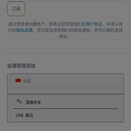
件
订阅
地
址
通过登录或创建帐户，即表示您同意我们的
用户协议
，并承认我
们的
隐私政策
。您可能会收到我们的短信通知，并可以随时选择
退出。
全球现场活动
中国
简体中文
US$
美元