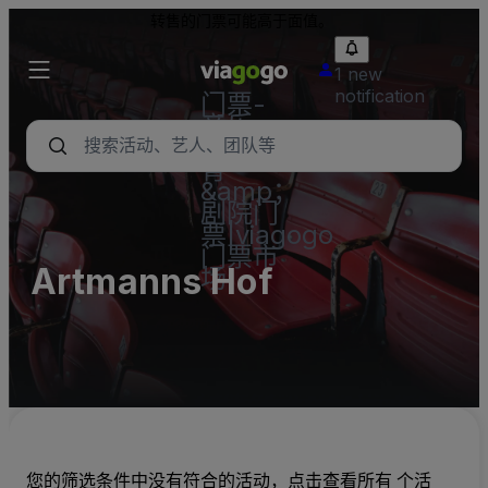
转售的门票可能高于面值。
1 new
notification
门票-
音乐
会，体
育
&amp；
剧院门
票|viagogo
门票市
Artmanns Hof
场
您的筛选条件中没有符合的活动，点击查看所有 个活