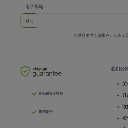
电
子
邮
件
订阅
地
址
通过登录或创建帐户，即表示
我们公
关
国际级安全核验
开
联
透明定价
投