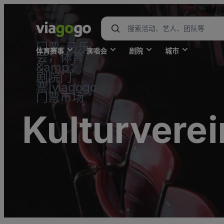
我们
门票-音乐
体育赛事
演唱会
剧院
城市
会，体育
&amp；
剧院门
票|viagogo
门票市场
Kulturverei